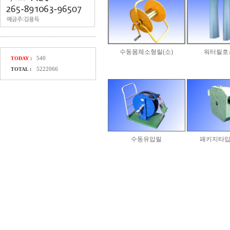
수동몸체소형릴(소)
워터릴호
540
TODAY :
5222066
TOTAL :
수동유압릴
패키지타입 