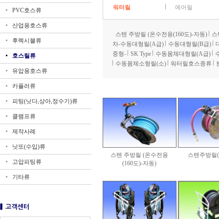
워터릴
에어릴
PVC호스류
산업용호스류
스텐 주방릴 (온수전용(160도)-자동)
스
후렉시블류
차-수동대형릴(A급)
수동대형릴(B급)
중형-
SK Type
수동몸체대형릴(A급)
호스릴류
수동몸체소형릴(소)
워터릴호스종류
유압용호스류
카플러류
피팅(닛다,상아,정수기)류
클램프류
제작사례
닛또(수입)류
스텐 주방릴 (온수전용
스텐주방릴(A
고압피팅류
(160도)-자동)
기타류