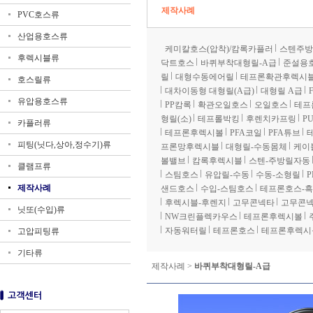
제작사례
PVC호스류
산업용호스류
케미칼호스(압착)/캄록카플러
스텐주방릴
후렉시블류
닥트호스
바퀴부착대형릴-A급
준설용
릴
대형수동에어릴
테프론확관후렉시
호스릴류
대차이동형 대형릴(A급)
대형릴 A급
F
유압용호스류
PP캄록
확관오일호스
오일호스
테프
형릴(소)
테프롤박킹
후렌치카프링
P
카플러류
테프론후렉시볼
PFA코일
PFA튜브
피팅(닛다,상아,정수기)류
프론망후렉시블
대형릴-수동몸체
케이
볼밸브
캄록후렉시블
스텐-주방릴자동
클램프류
스팀호스
유압릴-수동
수동-소형릴
제작사례
샌드호스
수입-스팀호스
테프론호스-
후렉시블-후렌지
고무콘넥타
고무콘
닛또(수입)류
NW크린플렉카우스
테프론후렉시볼
자동워터릴
테프론호스
테프론후렉시
고압피팅류
기타류
제작사례 >
바퀴부착대형릴-A급