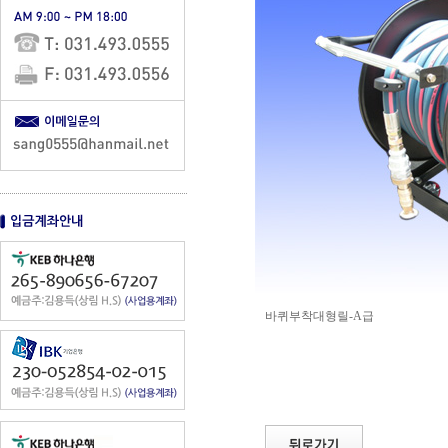
바퀴부착대형릴-A급