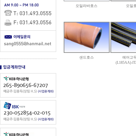
오일라바호스
오일
샌드호스
에어고
(L185AA)-