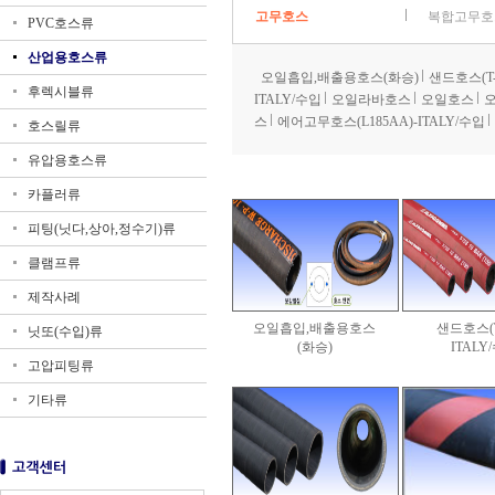
고무호스
복합고무호
PVC호스류
산업용호스류
오일흡입,배출용호스(화승)
샌드호스(T-7
후렉시블류
ITALY/수입
오일라바호스
오일호스
오
스
에어고무호스(L185AA)-ITALY/수입
호스릴류
유압용호스류
카플러류
피팅(닛다,상아,정수기)류
클램프류
제작사례
오일흡입,배출용호스
샌드호스(T-
닛또(수입)류
(화승)
ITALY
고압피팅류
기타류